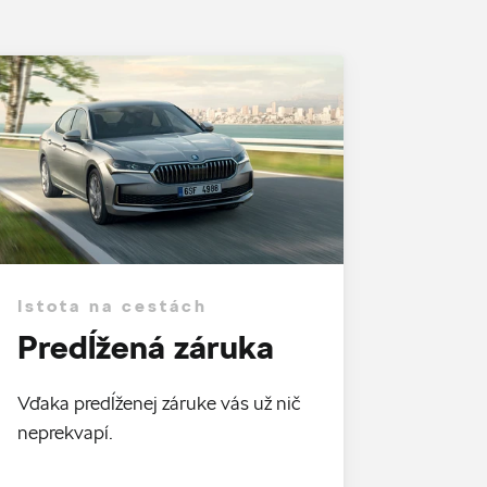
Istota na cestách
Predĺžená záruka
Vďaka predĺženej záruke vás už nič
neprekvapí.