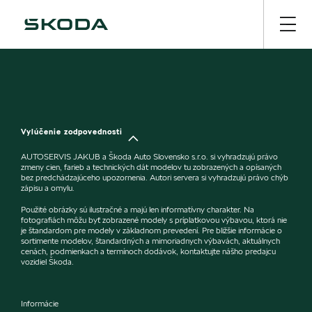
Vylúčenie zodpovednosti
AUTOSERVIS JAKUB a Škoda Auto Slovensko s.r.o. si vyhradzujú právo
zmeny cien, farieb a technických dát modelov tu zobrazených a opísaných
bez predchádzajúceho upozornenia. Autori servera si vyhradzujú právo chýb
zápisu a omylu.
Použité obrázky sú ilustračné a majú len informatívny charakter. Na
fotografiách môžu byť zobrazené modely s príplatkovou výbavou, ktorá nie
je štandardom pre modely v základnom prevedení. Pre bližšie informácie o
sortimente modelov, štandardných a mimoriadnych výbavách, aktuálnych
cenách, podmienkach a termínoch dodávok, kontaktujte nášho predajcu
vozidiel Škoda.
Informácie